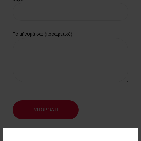
Το μήνυμά σας (προαιρετικό)