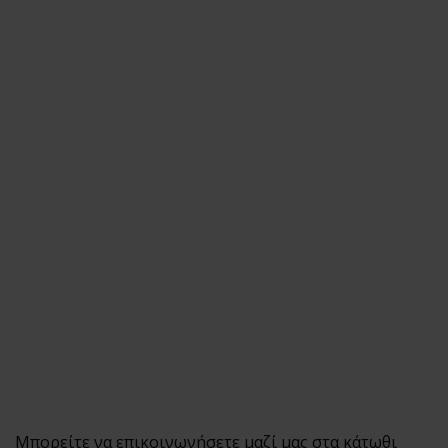
Εξυπηρέτησης
24/7
Καλάθι
Shipment
Tracking
Πώς να
Ετοιμάσεις το
Πρώτο σου
Erotic Kit –
Οδηγός για
Απόλαυση &
Ασφάλεια
Αυτόματοι
Πωλητές 24
Ώρες –
Λακωνίας 10
Πειραιάς
Μπορείτε να επικοινωνήσετε μαζί μας στα κάτωθι