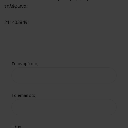
Ο λογαριασμός
τηλέφωνα :
μου
Smart Locker
2114038491
Aphroditti
Order tracking
Aphroditi
Wishlist
Το όνομά σας
Το email σας
Θέμα