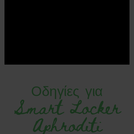
Οδηγίες για
Smart Locker
Aphroditi