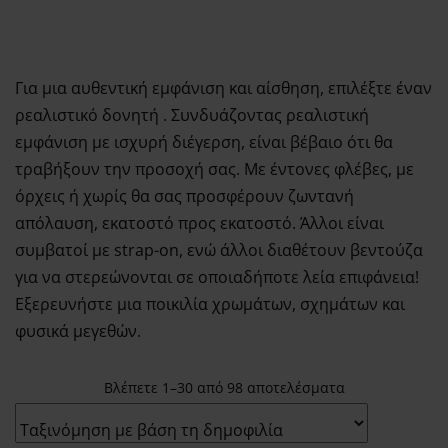
Εξυπηρέτησης
24/7
Καλάθι
Shipment Tracking
Για μια αυθεντική εμφάνιση και αίσθηση, επιλέξτε έναν
Πώς να Ετοιμάσεις
ρεαλιστικό δονητή . Συνδυάζοντας ρεαλιστική
το Πρώτο σου
εμφάνιση με ισχυρή διέγερση, είναι βέβαιο ότι θα
Erotic Kit – Οδηγός
τραβήξουν την προσοχή σας. Με έντονες φλέβες, με
για Απόλαυση &
όρχεις ή χωρίς θα σας προσφέρουν ζωντανή
Ασφάλεια
απόλαυση, εκατοστό προς εκατοστό. Άλλοι είναι
Αυτόματοι
συμβατοί με strap-on, ενώ άλλοι διαθέτουν βεντούζα
Πωλητές 24 Ώρες –
για να στερεώνονται σε οποιαδήποτε λεία επιφάνεια!
Λακωνίας 10
Εξερευνήστε μια ποικιλία χρωμάτων, σχημάτων και
Πειραιάς
φυσικά μεγεθών.
Ο λογαριασμός
μου
Βλέπετε 1–30 από 98 αποτελέσματα
Smart Locker
Aphroditti