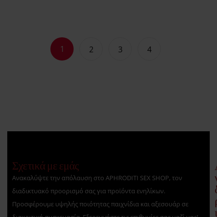
1
2
3
4
Σχετικά με εμάς
Ανακαλύψτε την απόλαυση στο APHRODITI SEX SHOP, τον
διαδικτυακό προορισμό σας για προϊόντα ενηλίκων.
Προσφέρουμε υψηλής ποιότητας παιχνίδια και αξεσουάρ σε