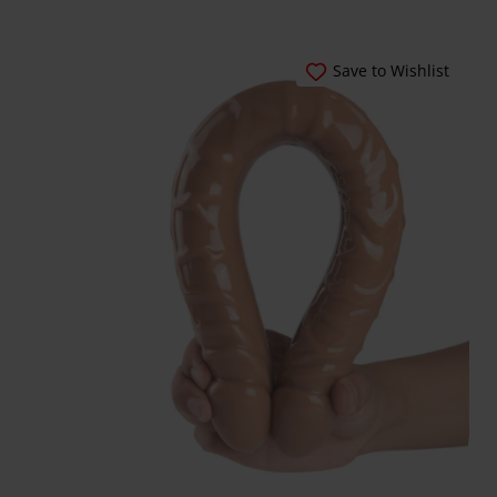
Order tracking
Aphroditi
Save to Wishlist
Wishlist