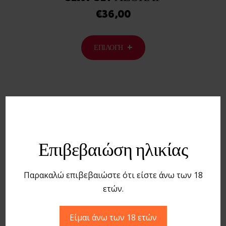
€
36,00
ΕΠΙΛΟΓΉ
Save to Wishlist
ΑΝΔΡΙΚΌ SEXY STRING ΜΑΎΡΟ
Επιβεβαιώση ηλικίας
€
4,60
Παρακαλώ επιβεβαιώστε ότι είστε άνω των 18
ετών.
ΠΡΟΣΘΉΚΗ ΣΤΟ ΚΑΛΆΘΙ
Είμαι άνω των 18 ετών