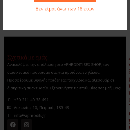
Δεν είμαι άνω των 18 ετών
Σχετικά με εμάς
Ανακαλύψτε την απόλαυση στο APHRODITI SEX SHOP, τον
διαδικτυακό προορισμό σας για προϊόντα ενηλίκων.
Προσφέρουμε υψηλής ποιότητας παιχνίδια και αξεσουάρ σε
διακριτική συσκευασία. Εξερευνήστε τις επιθυμίες σας μαζί μας!
+30 211 40 38 491
Λακωνίας 10, Πειραιάς 185 43
info@aphroditi.gr