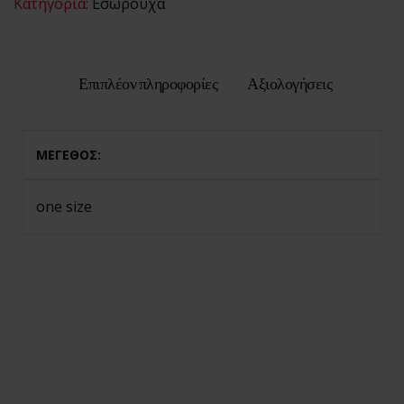
Κατηγορία:
Εσώρουχα
Ο λογαριασμός
μου
Smart Locker
Επιπλέον πληροφορίες
Αξιολογήσεις
Aphroditti
Order tracking
Aphroditi
ΜΕΓΕΘΟΣ
Wishlist
one size