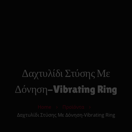
0
Search
Cart
Αρχικη
Strap On
Ανδρικά Toys
Γυναικεία Toys
Δονητές
Φετιχιστικά
Πρωκτικά Toys
Δαχτυλίδι Στύσης Με
Μόδα
Υγεία & Ομορφιά
Δόνηση-Vibrating Ring
Sexy Δώρα
Sex Essentials
Home
Προϊόντα
Επικοινωνία
Δαχτυλίδι Στύσης Με Δόνηση-Vibrating Ring
Κατάστημα
Αυτόματης