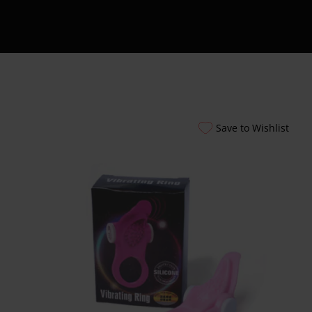
Εξυπηρέτησης
24/7
Καλάθι
Shipment Tracking
Πώς να Ετοιμάσεις
το Πρώτο σου
Erotic Kit – Οδηγός
Save to Wishlist
για Απόλαυση &
Ασφάλεια
Αυτόματοι
Πωλητές 24 Ώρες –
Λακωνίας 10
Πειραιάς
Ο λογαριασμός
μου
Smart Locker
Aphroditti