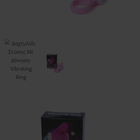
Order tracking
Aphroditi
Wishlist