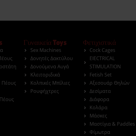
s
Γυναικεία Toys
Φετιχιστικά
ια
Sex Machines
Cock Cages
Πέους
Δονητές Δακτύλου
EIECTRICAL
ροστάτη
Δονούμενα Αυγά
STIMULATION
Κλειτοριδικά
Fetish Set
ς Πέους
Κολπικές Μπίλιες
Αξεσουάρ Θηλών
Ρουφήχτρες
Δεσίματα
 Πέους
Διάφορα
Κολάρα
Μάσκες
Μαστίγια & Paddles
Φίμωτρα