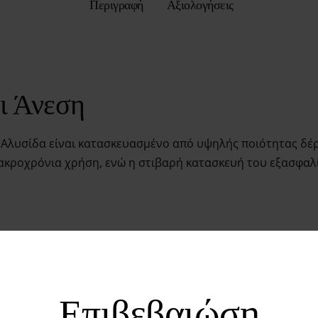
Περιγραφή
Αξιολογήσεις
ι Άνεση
λυσίδα είναι κατασκευασμένο από υψηλής ποιότητας δέρμ
ακροχρόνια χρήση, ενώ η στιβαρή κατασκευή του εξασφαλί
τικότητα
ρει μοναδική ευελιξία στη χρήση του. Μπορείτε να το φορ
Επιβεβαιώση
και παιχνίδι εξουσίας. Η ρυθμιζόμενη πόρπη εξασφαλίζει 