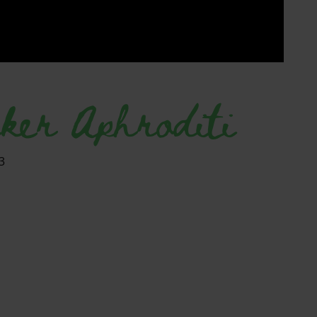
ker Aphroditi
3