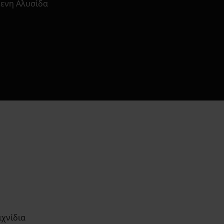
ενη Αλυσίδα
άλεια
χνίδια