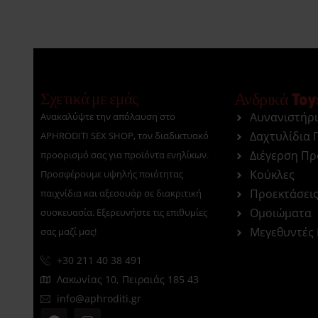
Σχετικά με εμάς
Ανδρικά Toy
Αυνανιστήρ
Ανακαλύψτε την απόλαυση στο
Δαχτυλίδια 
APHRODITI SEX SHOP, τον διαδικτυακό
Διέγερση Π
προορισμό σας για προϊόντα ενηλίκων.
Κούκλες
Προσφέρουμε υψηλής ποιότητας
Προεκτάσει
παιχνίδια και αξεσουάρ σε διακριτική
Ομοιώματα
συσκευασία. Εξερευνήστε τις επιθυμίες
Μεγεθυντές
σας μαζί μας!
+30 211 40 38 491
Λακωνίας 10, Πειραιάς 185 43
info@aphroditi.gr