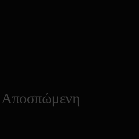
0
Search
Cart
ε Αποσπώμενη