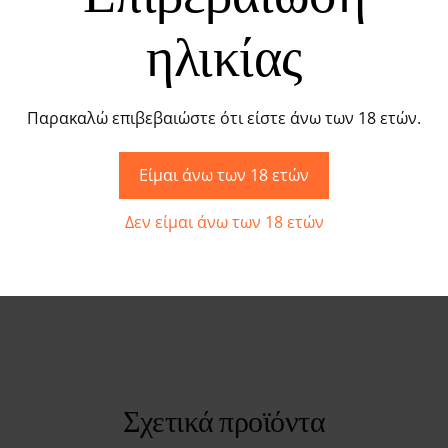
ηλικίας
η
Παρακαλώ επιβεβαιώστε ότι είστε άνω των 18 ετών.
 αισθησιασμού και δύναμης. Ιδανικό για ζευγάρια που θέ
Είμαι άνω των 18 ετών
υς ζωή. Το στιβαρό σχέδιο και η αίσθηση του δέρματος π
Δεν είμαι άνω των 18 ετών
Σχετικά προϊόντα