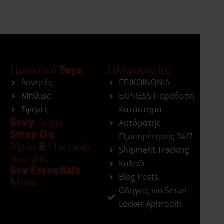
Πρωκτικά Toys
Πληροφορίες
Δονητές
ΕΠΙΚΟΙΝΩΝΙΑ
Μπίλιες
EXPRESS Παράδοση
Σφήνες
Κατάστημα
Sexy Δώρα
Αυτόματης
Strap On
Εξυπηρέτησης 24/7
Υγεία & Ομορφιά
Shipment Tracking
Δονητές
Καλάθι
Sex Essentials
Blog Posts
Μόδα
Οδηγίες για Smart
Locker Aphroditi