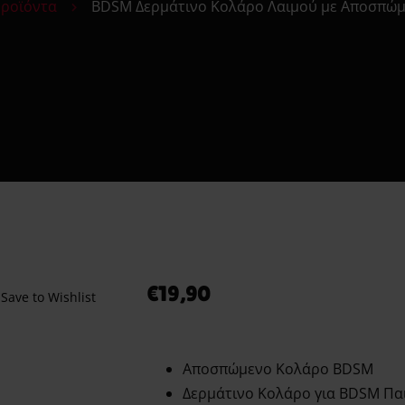
Shipment Tracking
ροϊόντα
BDSM Δερμάτινο Κολάρο Λαιμού με Αποσπώμ
εις το Πρώτο σου Erotic Kit – Οδηγός για Απόλαυση & Ασφ
τόματοι Πωλητές 24 Ώρες – Λακωνίας 10 Πειραιάς
Ο λογαριασμός μου
Smart Locker Aphroditti
Order tracking Aphroditi
Wishlist
€
19,90
Save to Wishlist
Αποσπώμενο Κολάρο BDSM
Δερμάτινο Κολάρο για BDSM Παι