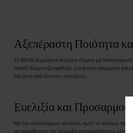
Αξεπέραστη Ποιότητα κα
Το BDSM Δερμάτινο Κολάρο Λαιμού με Αποσπώμενη Α
απαλό δέρμα εξασφαλίζει μια άνετη εφαρμογή για μ
και μετά από έντονες συνεδρίες.
Ευελιξία και Προσαρμοσ
Με την αποσπώμενη αλυσίδα, αυτό το κολάρο προσφέ
να προσθέσετε την αλυσίδα για περισσότερο έλεγχο 