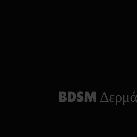
BDSM Δερμάτ