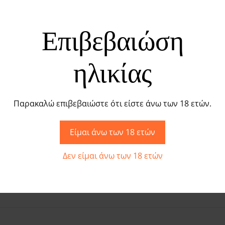
ιτικό Δονητή δακτύλου. Είναι η απόλυτη επιλογή για όσου
νώ το μικρό μέγεθος του τον καθιστά απόλυτα διακριτικό.
Επιβεβαιώση
ε προσοχή στη λεπτομέρεια, προσφέροντας μια συμπαγή και
ηλικίας
χρήση και εύκολο στο κράτημα, ενώ ο μικρός του μέγεθος το
ής δακτύλου είναι εδώ για να σας εξυπηρετήσει. Από ατομι
Παρακαλώ επιβεβαιώστε ότι είστε άνω των 18 ετών.
α να ικανοποιήσει κάθε επιθυμία.
Είμαι άνω των 18 ετών
Δεν είμαι άνω των 18 ετών