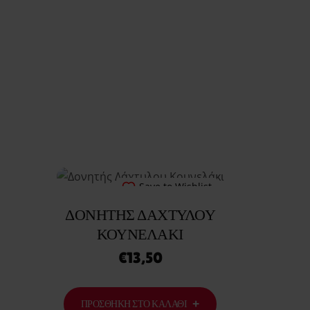
Save to Wishlist
ΔΟΝΗΤΉΣ ΔΆΧΤΥΛΟΥ
ΚΟΥΝΕΛΆΚΙ
€
13,50
ΠΡΟΣΘΉΚΗ ΣΤΟ ΚΑΛΆΘΙ