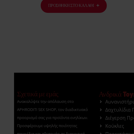
ΠΡΟΣΘΉΚΗ ΣΤΟ ΚΑΛΆΘΙ
Σχετικά με εμάς
Ανδρικά Toy
Αυνανιστήρ
Ανακαλύψτε την απόλαυση στο
Δαχτυλίδια 
APHRODITI SEX SHOP, τον διαδικτυακό
Διέγερση Π
προορισμό σας για προϊόντα ενηλίκων.
Κούκλες
Προσφέρουμε υψηλής ποιότητας
Προεκτάσει
παιχνίδια και αξεσουάρ σε διακριτική