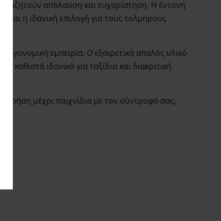
ς αναζητούν απόλαυση και ευχαρίστηση. Η έντονη
 Είναι η ιδανική επιλογή για τους τολμηρούς
 εργονομική εμπειρία. Ο εξαιρετικά απαλός υλικό
ν καθιστά ιδανικό για ταξίδια και διακριτική
κή χρήση μέχρι παιχνίδια με τον σύντροφό σας,