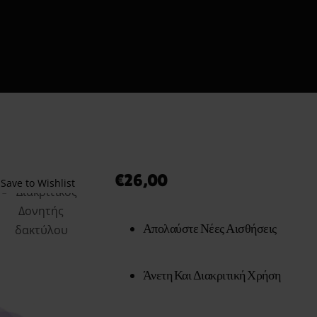
Shipment Tracking
εις το Πρώτο σου Erotic Kit – Οδηγός για Απόλαυση & Ασφ
τόματοι Πωλητές 24 Ώρες – Λακωνίας 10 Πειραιάς
Ο λογαριασμός μου
Smart Locker Aphroditti
Order tracking Aphroditi
Wishlist
€
26,00
Save to Wishlist
Απολαύστε Νέες Αισθήσεις
Άνετη Και Διακριτική Χρήση