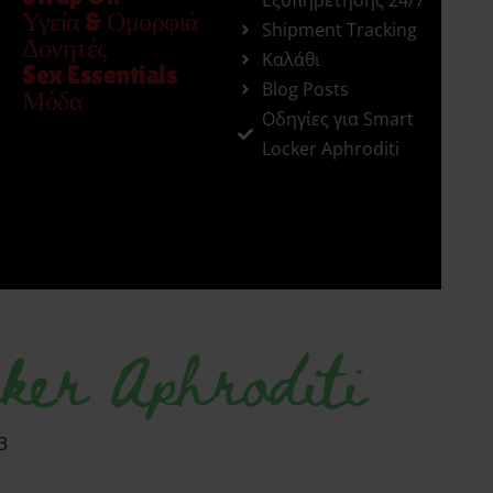
Υγεία & Ομορφιά
Shipment Tracking
Δονητές
Καλάθι
Sex Essentials
Blog Posts
Μόδα
Οδηγίες για Smart
Locker Aphroditi
ker Aphroditi
3