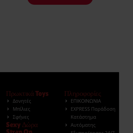
Πρωκτικά Toys
Πληροφορίες
Δονητές
ΕΠΙΚΟΙΝΩΝΙΑ
Μπίλιες
EXPRESS Παράδοση
Σφήνες
Κατάστημα
Sexy Δώρα
Αυτόματης
Strap On
Εξυπηρέτησης 24/7