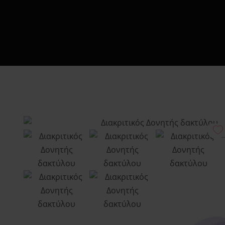
Πώς να Ετοιμάσ
Αυ