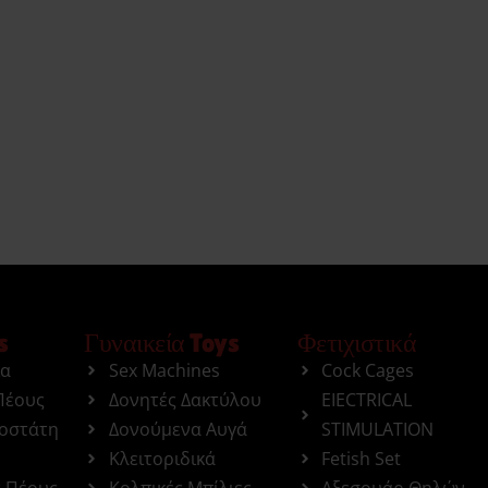
s
Γυναικεία Toys
Φετιχιστικά
ια
Sex Machines
Cock Cages
Πέους
Δονητές Δακτύλου
EIECTRICAL
ροστάτη
Δονούμενα Αυγά
STIMULATION
Κλειτοριδικά
Fetish Set
ς Πέους
Κολπικές Μπίλιες
Αξεσουάρ Θηλών