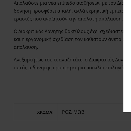
Απολαύστε μια νέα επίπεδο αισθήσεων με τον Διακρ
δόνηση προσφέρει απαλή, αλλά εκρηκτική εμπειρία, ε
εραστές που αναζητούν την απόλυτη απόλαυση.
Ο Διακριτικός Δονητής δακτύλους έχει σχεδιαστεί μ
και η εργονομική σχεδίαση τον καθιστούν άνετο στη 
απόλαυση.
Ανεξαρτήτως του τι αναζητάτε, ο Διακριτικός Δονητ
αυτός ο δονητής προσφέρει μια ποικιλία επιλογών γι
ΡΟΖ
,
ΜΩΒ
ΧΡΩΜΑ