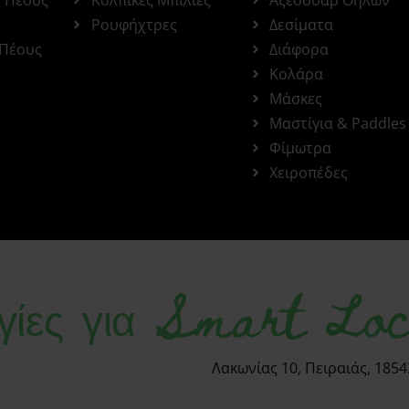
Ρουφήχτρες
Δεσίματα
 Πέους
Διάφορα
Κολάρα
Μάσκες
Μαστίγια & Paddles
Φίμωτρα
Χειροπέδες
γίες για Smart Loc
Λακωνίας 10, Πειραιάς, 1854