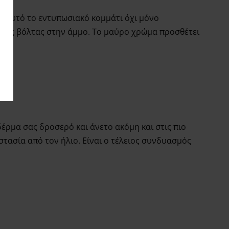
. Αυτό το εντυπωσιακό κομμάτι όχι μόνο
λαρής βόλτας στην άμμο. Το μαύρο χρώμα προσθέτει
έρμα σας δροσερό και άνετο ακόμη και στις πιο
τασία από τον ήλιο. Είναι ο τέλειος συνδυασμός