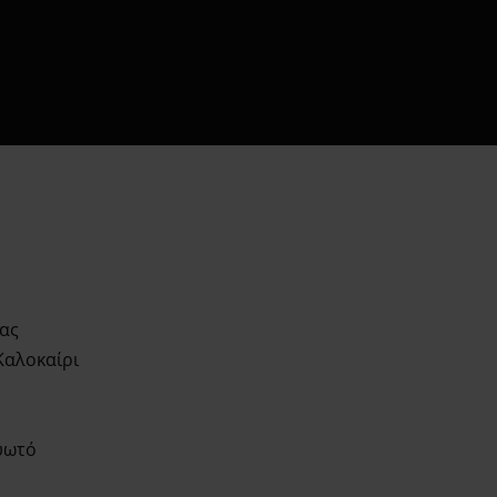
άλεια
ας
Καλοκαίρι
υωτό