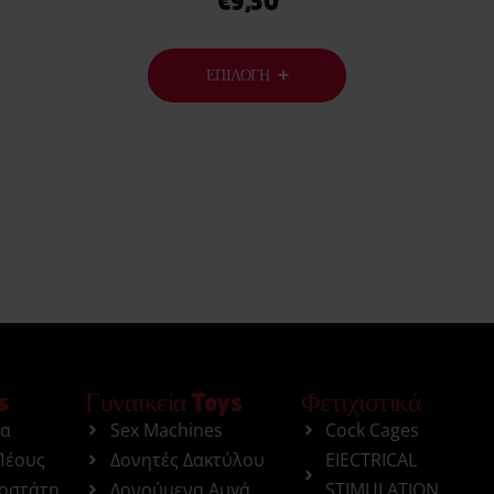
€
9,50
ΕΠΙΛΟΓΉ
s
Γυναικεία Toys
Φετιχιστικά
ια
Sex Machines
Cock Cages
Πέους
Δονητές Δακτύλου
EIECTRICAL
ροστάτη
Δονούμενα Αυγά
STIMULATION