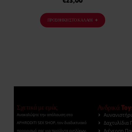
€
23,00
ΠΡΟΣΘΉΚΗ ΣΤΟ ΚΑΛΆΘΙ
Σχετικά με εμάς
Ανδρικά Toy
Αυνανιστήρ
Ανακαλύψτε την απόλαυση στο
Δαχτυλίδια 
APHRODITI SEX SHOP, τον διαδικτυακό
Διέγερση Π
προορισμό σας για προϊόντα ενηλίκων.