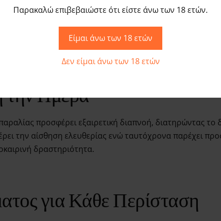
Παρακαλώ επιβεβαιώστε ότι είστε άνω των 18 ετών.
ας και λειτουργικότητας με το μαύρο διχτυωτό παραλίας
δική άνεση κατά τη διάρκεια της ηλιοθεραπείας ή μιας χα
Είμαι άνω των 18 ετών
κή επιλογή για τις πιο σικ εμφανίσεις στην παραλία.
Δεν είμαι άνω των 18 ετών
η την Ημέρα
παραλίας προσφέρει εξαιρετική διαπνοή, διατηρώντας το δ
ρει την αίσθηση ελευθερίας ενώ ταυτόχρονα παρέχει προσ
λοκαιρινή δραστηριότητα.
ατος για Κάθε Περίσταση