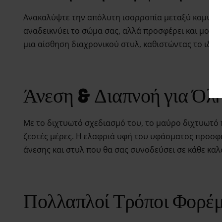
Ανακαλύψτε την απόλυτη ισορροπία μεταξύ κομψότητ
αναδεικνύει το σώμα σας, αλλά προσφέρει και μονα
μια αίσθηση διαχρονικού στυλ, καθιστώντας το ιδανι
Άνεση & Διαπνοή για Όλ
Με το διχτυωτό σχεδιασμό του, το μαύρο διχτυωτό 
ζεστές μέρες. Η ελαφριά υφή του υφάσματος προσφέ
άνεσης και στυλ που θα σας συνοδεύσει σε κάθε κα
Πολλαπλοί Τρόποι Φορέμ