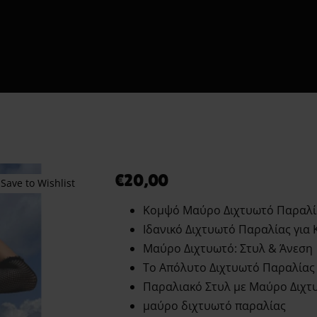
Shipment Tracking
εις το Πρώτο σου Erotic Kit – Οδηγός για Απόλαυση & Ασφ
τόματοι Πωλητές 24 Ώρες – Λακωνίας 10 Πειραιάς
Ο λογαριασμός μου
Smart Locker Aphroditti
Order tracking Aphroditi
Wishlist
€
20,00
Save to Wishlist
Κομψό Μαύρο Διχτυωτό Παραλί
Ιδανικό Διχτυωτό Παραλίας για 
Μαύρο Διχτυωτό: Στυλ & Άνεση
Το Απόλυτο Διχτυωτό Παραλίας
Παραλιακό Στυλ με Μαύρο Διχτ
μαύρο διχτυωτό παραλίας