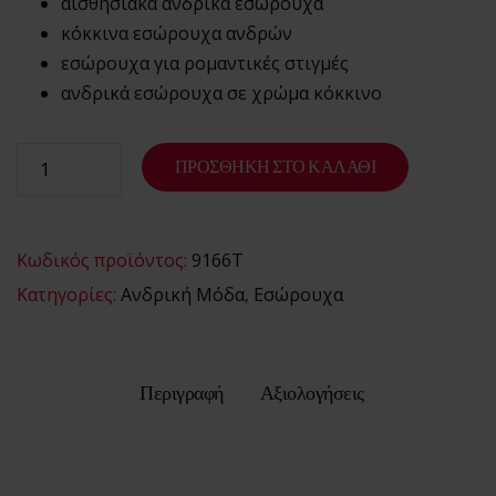
αισθησιακά ανδρικά εσώρουχα
Ο λογαριασμός
κόκκινα εσώρουχα ανδρών
μου
εσώρουχα για ρομαντικές στιγμές
Smart Locker
ανδρικά εσώρουχα σε χρώμα κόκκινο
Aphroditti
Order tracking
Aphroditi
ΠΡΟΣΘΉΚΗ ΣΤΟ ΚΑΛΆΘΙ
Wishlist
Κωδικός προϊόντος:
9166T
Κατηγορίες:
Ανδρική Μόδα
,
Εσώρουχα
Περιγραφή
Αξιολογήσεις