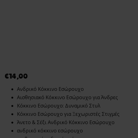
Εξυπηρέτησης
24/7
Καλάθι
Shipment
Save to Wishlist
Tracking
Πώς να
Ετοιμάσεις το
Πρώτο σου
Erotic Kit –
€
14,00
Οδηγός για
Απόλαυση &
Ανδρικό Κόκκινο Εσώρουχο
Ασφάλεια
Αισθησιακό Κόκκινο Εσώρουχο για Άνδρες
Αυτόματοι
Κόκκινο Εσώρουχο: Δυναμικό Στυλ
Πωλητές 24
Κόκκινο Εσώρουχο για Ξεχωριστές Στιγμές
Ώρες –
Άνετο & Σέξι Ανδρικό Κόκκινο Εσώρουχο
Λακωνίας 10
ανδρικό κόκκινο εσώρουχο
Πειραιάς