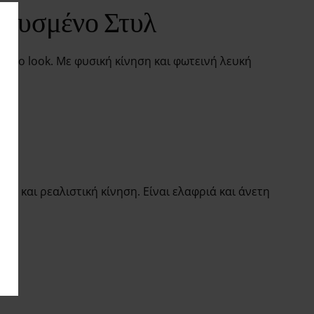
πτυσμένο Στυλ
έρνο look. Με φυσική κίνηση και φωτεινή λευκή
ή και ρεαλιστική κίνηση. Είναι ελαφριά και άνετη