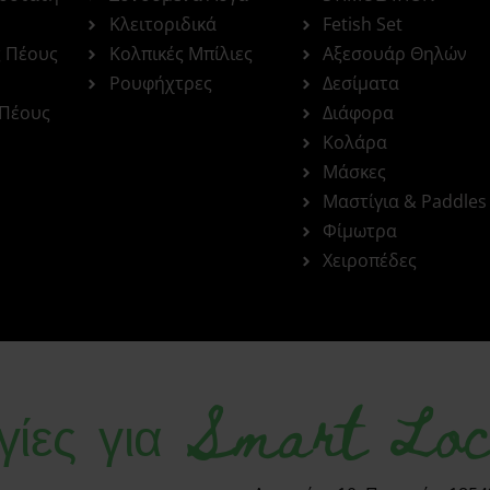
Κλειτοριδικά
Fetish Set
ς Πέους
Κολπικές Μπίλιες
Αξεσουάρ Θηλών
Ρουφήχτρες
Δεσίματα
 Πέους
Διάφορα
Κολάρα
Μάσκες
Μαστίγια & Paddles
Φίμωτρα
Χειροπέδες
γίες για Smart Loc