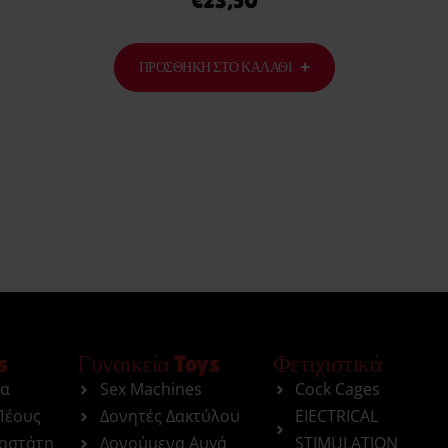
€
23,50
ΠΡΟΣΘΉΚΗ ΣΤΟ ΚΑΛΆΘΙ
s
Γυναικεία Toys
Φετιχιστικά
ια
Sex Machines
Cock Cages
Πέους
Δονητές Δακτύλου
EIECTRICAL
ροστάτη
Δονούμενα Αυγά
STIMULATION