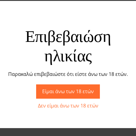
Κοντό – Μοναδικό και Εκλε
ερούκα Καρέ Κοντό. Εντυπωσίασε
με ένα κομψό και μοντ
Επιβεβαιώση
στές εμφανίσεις.
ηλικίας
ικά για Φυσική Αίσθηση
Παρακαλώ επιβεβαιώστε ότι είστε άνω των 18 ετών.
θετικές ίνες υψηλής ποιότητας, που προσφέρουν φυσική υφ
φαρμογή χωρίς ενοχλήσεις.
Είμαι άνω των 18 ετών
Δεν είμαι άνω των 18 ετών
κό Στυλ