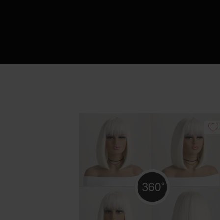
Πώς να Ετοιμάσ
Αυ