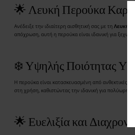
🌟 Λευκή Περούκα Καρέ 
Ανέδειξε την ιδιαίτερη αισθητική σας με τη
Λευκή Π
απόχρωση, αυτή η περούκα είναι ιδανική για ξεχωρι
❄️ Υψηλής Ποιότητας Υλ
Η περούκα είναι κατασκευασμένη από ανθεκτικές συν
στη χρήση, καθιστώντας την ιδανική για πολύωρη ε
🌟 Ευελιξία και Διαχρονι