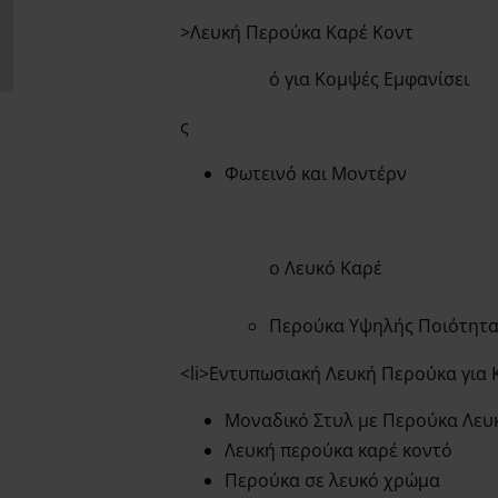
>Λευκή Περούκα Καρέ Κοντ
ό για Κομψές Εμφανίσει
ς
Φωτεινό και Μοντέρν
ο Λευκό Καρέ
Περούκα Υψηλής Ποιότητα
<li>Εντυπωσιακή Λευκή Περούκα για 
Μοναδικό Στυλ με Περούκα Λευ
Λευκή περούκα καρέ κοντό
Περούκα σε λευκό χρώμα