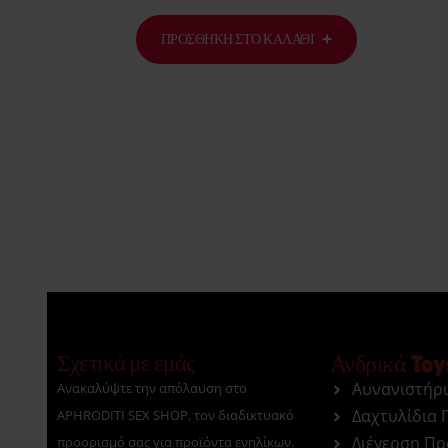
ΠΡΟΣΘΉΚΗ ΣΤΟ ΚΑΛΆΘΙ
Σχετικά με εμάς
Ανδρικά Toy
Αυνανιστήρ
Ανακαλύψτε την απόλαυση στο
Δαχτυλίδια 
APHRODITI SEX SHOP, τον διαδικτυακό
Διέγερση Π
προορισμό σας για προϊόντα ενηλίκων.