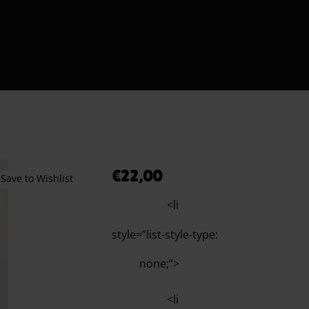
Shipment Tracking
εις το Πρώτο σου Erotic Kit – Οδηγός για Απόλαυση & Ασφ
τόματοι Πωλητές 24 Ώρες – Λακωνίας 10 Πειραιάς
Ο λογαριασμός μου
Smart Locker Aphroditti
Order tracking Aphroditi
Wishlist
€
22,00
Save to Wishlist
<li
style=”list-style-type:
none;”>
<li