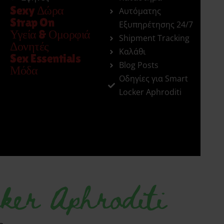
Sexy Δώρα
Αυτόματης
Strap On
Εξυπηρέτησης 24/7
Υγεία & Ομορφιά
Shipment Tracking
Δονητές
Καλάθι
Sex Essentials
Blog Posts
Μόδα
Οδηγίες για Smart
Locker Aphroditi
ker Aphroditi