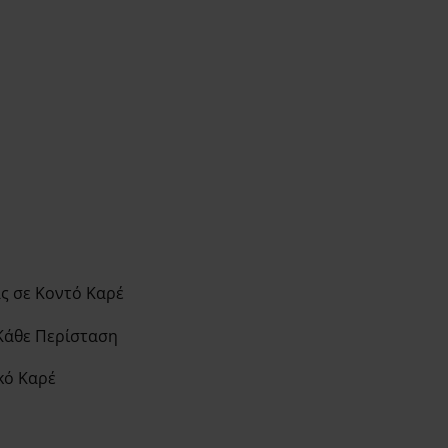
ς σε Κοντό Καρέ
Κάθε Περίσταση
κό Καρέ