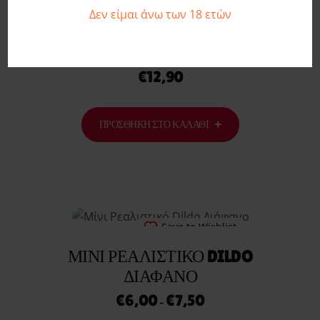
Δεν είμαι άνω των 18 ετών
Save to Wishlist
CLASSIC VIBRATOR SMALL 10CM
€
12,90
ΠΡΟΣΘΉΚΗ ΣΤΟ ΚΑΛΆΘΙ
Save to Wishlist
ΜΊΝΙ ΡΕΑΛΙΣΤΙΚΌ DILDO
ΔΙΆΦΑΝΟ
€
6,00
€
7,50
–