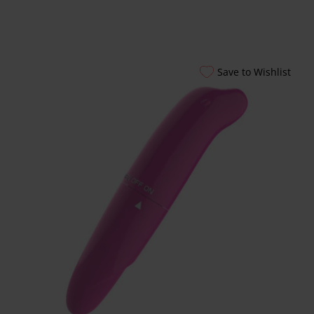
Εξυπηρέτησης
24/7
Καλάθι
Shipment Tracking
Save to Wishlist
Πώς να Ετοιμάσεις
το Πρώτο σου
Erotic Kit – Οδηγός
για Απόλαυση &
Ασφάλεια
Αυτόματοι
Πωλητές 24 Ώρες –
Λακωνίας 10
Πειραιάς
Ο λογαριασμός
μου
Smart Locker
Aphroditti