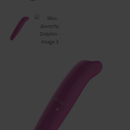
Order tracking
Aphroditi
Wishlist