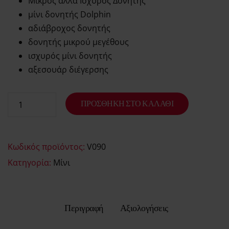
Μικρός αλλά Ισχυρός Δονητής
μίνι δονητής Dolphin
αδιάβροχος δονητής
δονητής μικρού μεγέθους
ισχυρός μίνι δονητής
αξεσουάρ διέγερσης
ΠΡΟΣΘΉΚΗ ΣΤΟ ΚΑΛΆΘΙ
Κωδικός προϊόντος:
V090
Κατηγορία:
Μίνι
Περιγραφή
Αξιολογήσεις