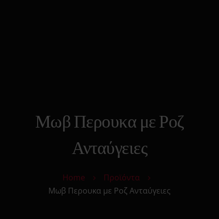
0
Search
Cart
Αρχικη
Strap On
Ανδρικά Toys
Γυναικεία Toys
Δονητές
Φετιχιστικά
Πρωκτικά Toys
Μωβ Περουκα με Ροζ
Μόδα
Υγεία & Ομορφιά
Ανταύγειες
Sexy Δώρα
Sex Essentials
Home
Προϊόντα
Επικοινωνία
Μωβ Περουκα με Ροζ Ανταύγειες
Κατάστημα
Αυτόματης