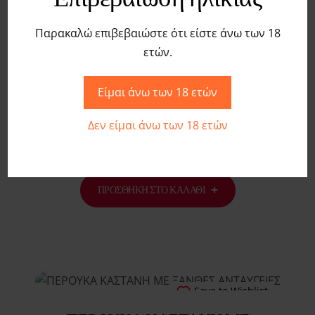
Παρακαλώ επιβεβαιώστε ότι είστε άνω των 18
ετών.
Save to Wishlist
Είμαι άνω των 18 ετών
ΜΑΎΡΗ ΠΕΡΟΎΚΑ ΜΕ ΦΡΆΝΤΖΑ
Δεν είμαι άνω των 18 ετών
€
28,50
ΠΡΟΣΘΉΚΗ ΣΤΟ ΚΑΛΆΘΙ
Save to Wishlist