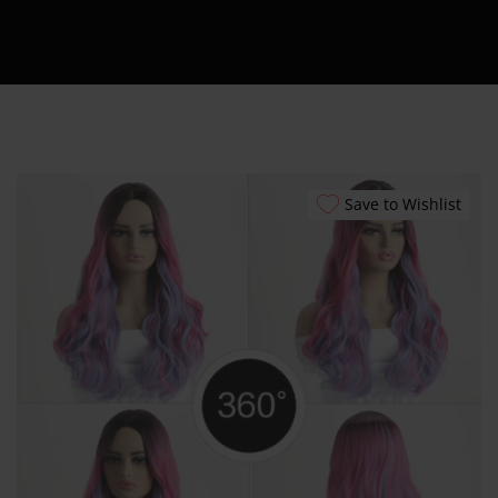
Εξυπηρέτησης
24/7
Καλάθι
Shipment Tracking
Πώς να Ετοιμάσεις
το Πρώτο σου
Erotic Kit – Οδηγός
Save to Wishlist
για Απόλαυση &
Ασφάλεια
Αυτόματοι
Πωλητές 24 Ώρες –
Λακωνίας 10
Πειραιάς
Ο λογαριασμός
μου
Smart Locker
Aphroditti