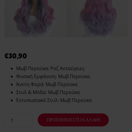
Order tracking
Aphroditi
Wishlist
€
30,90
Μωβ Περούκα: Ροζ Ανταύγειες
Φυσική Εμφάνιση: Μωβ Περούκα
Άνετη Φορά: Μωβ Περούκα
Στυλ & Μόδα: Μωβ Περούκα
Εντυπωσιακό Στυλ: Μωβ Περούκα
ΠΡΟΣΘΉΚΗ ΣΤΟ ΚΑΛΆΘΙ