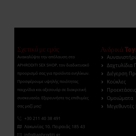
Σχετικά με εμάς
Ανδρικά Toy
Αυνανιστήρ
Ανακαλύψτε την απόλαυση στο
Δαχτυλίδια 
APHRODITI SEX SHOP, τον διαδικτυακό
Διέγερση Π
προορισμό σας για προϊόντα ενηλίκων.
Κούκλες
Προσφέρουμε υψηλής ποιότητας
Προεκτάσει
παιχνίδια και αξεσουάρ σε διακριτική
Ομοιώματα
συσκευασία. Εξερευνήστε τις επιθυμίες
Μεγεθυντές
σας μαζί μας!
+30 211 40 38 491
Λακωνίας 10, Πειραιάς 185 43
info@aphroditi.gr