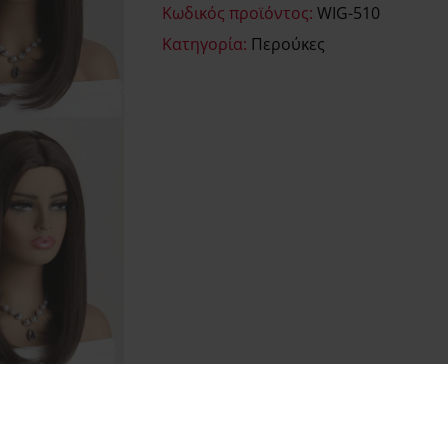
Κωδικός προϊόντος:
WIG-510
Κατηγορία:
Περούκες