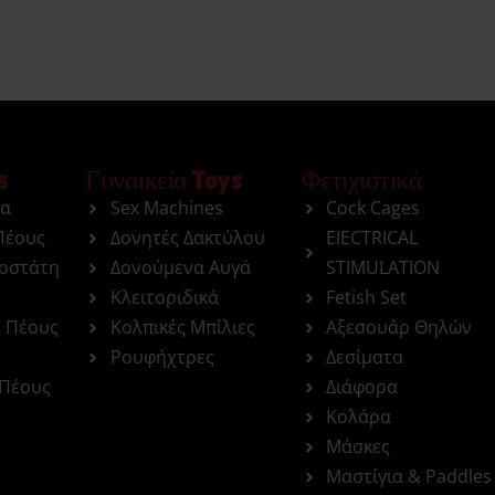
s
Γυναικεία Toys
Φετιχιστικά
ια
Sex Machines
Cock Cages
Πέους
Δονητές Δακτύλου
EIECTRICAL
ροστάτη
Δονούμενα Αυγά
STIMULATION
Κλειτοριδικά
Fetish Set
ς Πέους
Κολπικές Μπίλιες
Αξεσουάρ Θηλών
Ρουφήχτρες
Δεσίματα
 Πέους
Διάφορα
Κολάρα
Μάσκες
Μαστίγια & Paddles