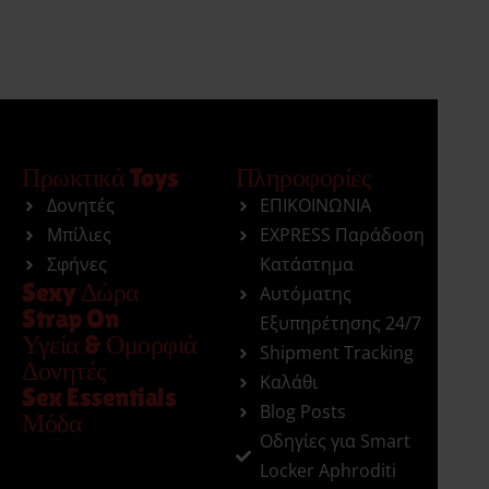
Πρωκτικά Toys
Πληροφορίες
Δονητές
ΕΠΙΚΟΙΝΩΝΙΑ
Μπίλιες
EXPRESS Παράδοση
Σφήνες
Κατάστημα
Sexy Δώρα
Αυτόματης
Strap On
Εξυπηρέτησης 24/7
Υγεία & Ομορφιά
Shipment Tracking
Δονητές
Καλάθι
Sex Essentials
Blog Posts
Μόδα
Οδηγίες για Smart
Locker Aphroditi