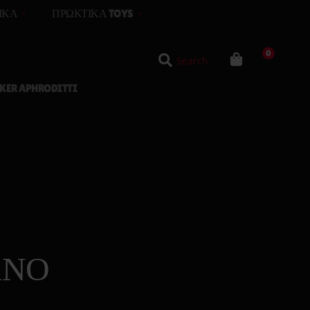
ΙΚΆ
ΠΡΩΚΤΙΚΆ TOYS
0
Search
Cart
Δονητές
KER APHRODITTI
Μπίλιες
Σφήνες
ΑΝΟ