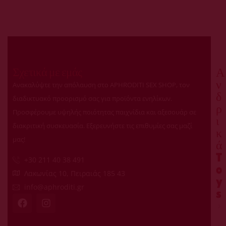
Σχετικά με εμάς
Α
ν
Ανακαλύψτε την απόλαυση στο APHRODITI SEX SHOP, τον
δ
διαδικτυακό προορισμό σας για προϊόντα ενηλίκων.
ρ
Προσφέρουμε υψηλής ποιότητας παιχνίδια και αξεσουάρ σε
ι
διακριτική συσκευασία. Εξερευνήστε τις επιθυμίες σας μαζί
κ
μας!
ά
T
+30 211 40 38 491
o
Λακωνίας 10, Πειραιάς 185 43
y
info@aphroditi.gr
s