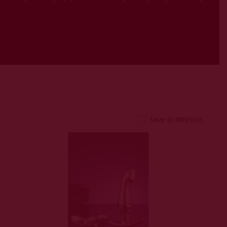
Εξυπηρέτησης
24/7
Καλάθι
Shipment Tracking
Πώς να Ετοιμάσεις
το Πρώτο σου
Erotic Kit – Οδηγός
για Απόλαυση &
Ασφάλεια
Save to Wishlist
Αυτόματοι
Πωλητές 24 Ώρες –
Λακωνίας 10
Πειραιάς
Ο λογαριασμός
μου
Smart Locker
Aphroditti