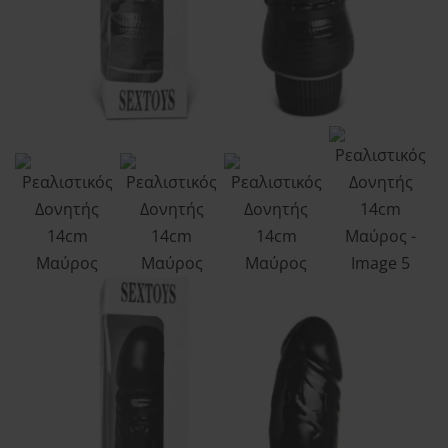
Order tracking
Aphroditi
Wishlist