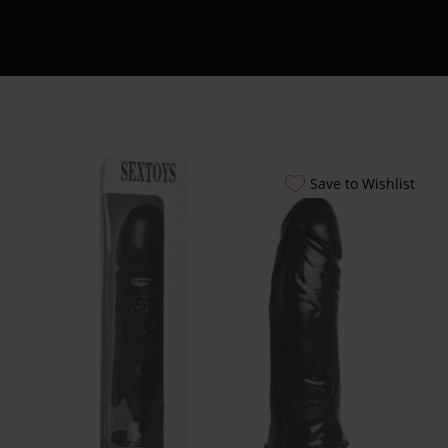
Εξυπηρέτησης
24/7
Καλάθι
Shipment Tracking
Πώς να Ετοιμάσεις
το Πρώτο σου
Erotic Kit – Οδηγός
Save to Wishlist
για Απόλαυση &
Ασφάλεια
Αυτόματοι
Πωλητές 24 Ώρες –
Λακωνίας 10
Πειραιάς
Ο λογαριασμός
μου
Smart Locker
Aphroditti