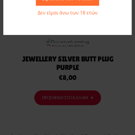
Δεν είμαι άνω των 18 ετών
Σχετικά προϊόντα
Save to Wishlist
JEWELLERY SILVER BUTT PLUG
PURPLE
€
8,00
ΠΡΟΣΘΉΚΗ ΣΤΟ ΚΑΛΆΘΙ