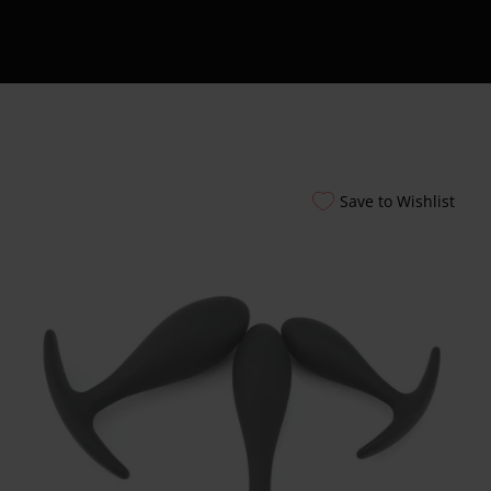
Εξυπηρέτησης
24/7
Καλάθι
Shipment Tracking
Πώς να Ετοιμάσεις
το Πρώτο σου
Erotic Kit – Οδηγός
Save to Wishlist
για Απόλαυση &
Ασφάλεια
Αυτόματοι
Πωλητές 24 Ώρες –
Λακωνίας 10
Πειραιάς
Ο λογαριασμός
μου
Smart Locker
Aphroditti