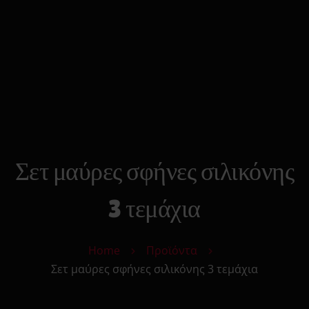
0
Search
Cart
Αρχικη
Strap On
Ανδρικά Toys
Γυναικεία Toys
Δονητές
Φετιχιστικά
Πρωκτικά Toys
Σετ μαύρες σφήνες σιλικόνης
Μόδα
Υγεία & Ομορφιά
3 τεμάχια
Sexy Δώρα
Sex Essentials
Home
Προϊόντα
Επικοινωνία
Σετ μαύρες σφήνες σιλικόνης 3 τεμάχια
Κατάστημα
Αυτόματης