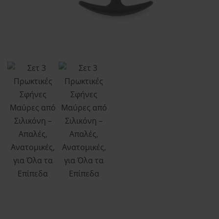
Order tracking
Aphroditi
Wishlist