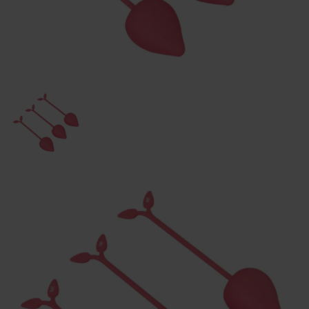
Order tracking
Aphroditi
Wishlist