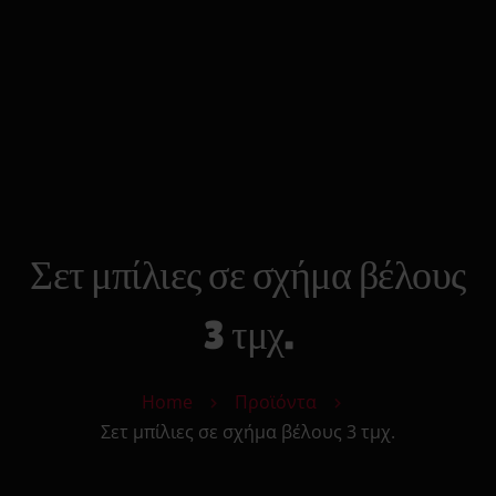
0
Search
Cart
Αρχικη
Strap On
Ανδρικά Toys
Γυναικεία Toys
Δονητές
Φετιχιστικά
Πρωκτικά Toys
Σετ μπίλιες σε σχήμα βέλους
Μόδα
Υγεία & Ομορφιά
3 τμχ.
Sexy Δώρα
Sex Essentials
Home
Προϊόντα
Επικοινωνία
Σετ μπίλιες σε σχήμα βέλους 3 τμχ.
Κατάστημα
Αυτόματης