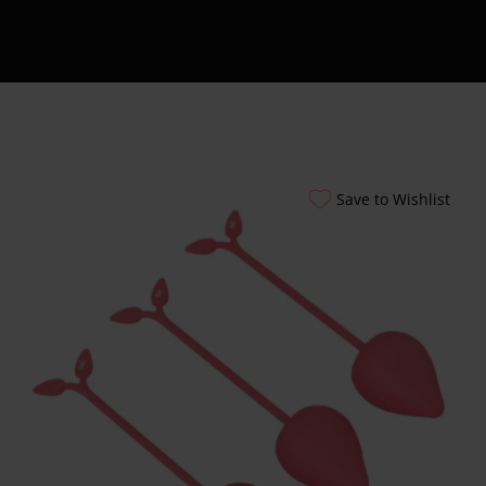
Εξυπηρέτησης
24/7
Καλάθι
Shipment Tracking
Πώς να Ετοιμάσεις
το Πρώτο σου
Erotic Kit – Οδηγός
Save to Wishlist
για Απόλαυση &
Ασφάλεια
Αυτόματοι
Πωλητές 24 Ώρες –
Λακωνίας 10
Πειραιάς
Ο λογαριασμός
μου
Smart Locker
Aphroditti