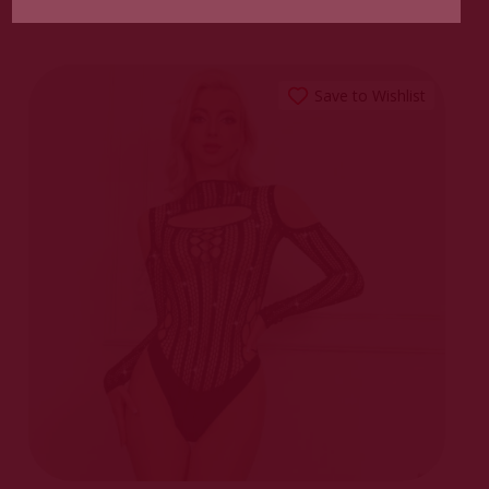
Save to Wishlist
ΠΡΟΣΘΉΚΗ ΣΤΟ
ΚΑΛΆΘΙ