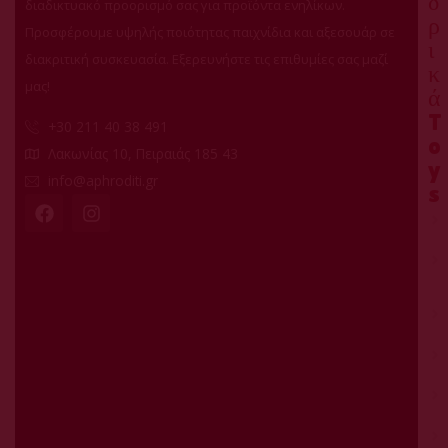
δ
διαδικτυακό προορισμό σας για προϊόντα ενηλίκων.
ρ
Προσφέρουμε υψηλής ποιότητας παιχνίδια και αξεσουάρ σε
ι
διακριτική συσκευασία. Εξερευνήστε τις επιθυμίες σας μαζί
κ
μας!
ά
T
+30 211 40 38 491
o
Λακωνίας 10, Πειραιάς 185 43
y
info@aphroditi.gr
s