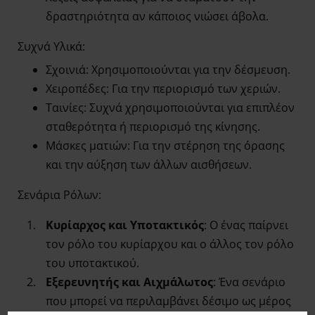
δραστηριότητα αν κάποιος νιώσει άβολα.
Συχνά Υλικά:
Σχοινιά: Χρησιμοποιούνται για την δέσμευση.
Χειροπέδες: Για την περιορισμό των χεριών.
Ταινίες: Συχνά χρησιμοποιούνται για επιπλέον
σταθερότητα ή περιορισμό της κίνησης.
Μάσκες ματιών: Για την στέρηση της όρασης
και την αύξηση των άλλων αισθήσεων.
Σενάρια Ρόλων:
Κυρίαρχος και Υποτακτικός
: Ο ένας παίρνει
τον ρόλο του κυρίαρχου και ο άλλος τον ρόλο
του υποτακτικού.
Εξερευνητής και Αιχμάλωτος
: Ένα σενάριο
που μπορεί να περιλαμβάνει δέσιμο ως μέρος