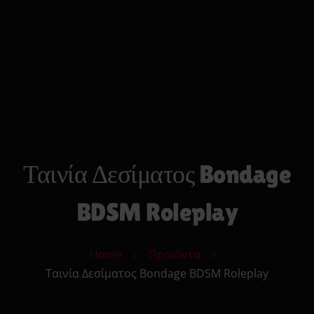
0
Search
Cart
Αρχικη
Strap On
Ανδρικά Toys
Γυναικεία Toys
Δονητές
Φετιχιστικά
Πρωκτικά Toys
Ταινία Δεσίματος Bondage
Μόδα
Υγεία & Ομορφιά
BDSM Roleplay
Sexy Δώρα
Sex Essentials
Home
Προϊόντα
Επικοινωνία
Ταινία Δεσίματος Bondage BDSM Roleplay
Κατάστημα
Αυτόματης