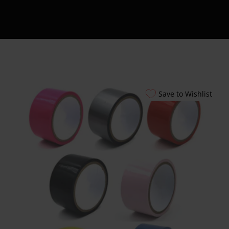
Εξυπηρέτησης
24/7
Καλάθι
Shipment Tracking
Πώς να Ετοιμάσεις
το Πρώτο σου
Erotic Kit – Οδηγός
Save to Wishlist
για Απόλαυση &
Ασφάλεια
Αυτόματοι
Πωλητές 24 Ώρες –
Λακωνίας 10
Πειραιάς
Ο λογαριασμός
μου
Smart Locker
Aphroditti