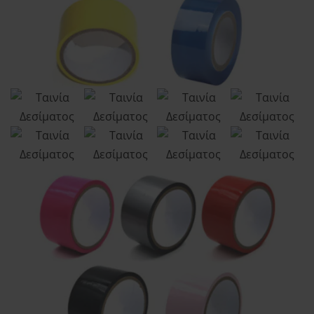
Order tracking
Aphroditi
Wishlist