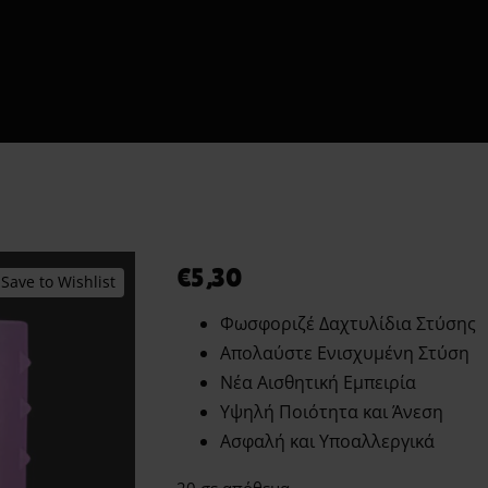
Shipment Tracking
εις το Πρώτο σου Erotic Kit – Οδηγός για Απόλαυση & Ασφ
τόματοι Πωλητές 24 Ώρες – Λακωνίας 10 Πειραιάς
Ο λογαριασμός μου
Smart Locker Aphroditti
Order tracking Aphroditi
Wishlist
€
5,30
Save to Wishlist
Φωσφοριζέ Δαχτυλίδια Στύσης
Απολαύστε Ενισχυμένη Στύση
Νέα Αισθητική Εμπειρία
Υψηλή Ποιότητα και Άνεση
Ασφαλή και Υποαλλεργικά