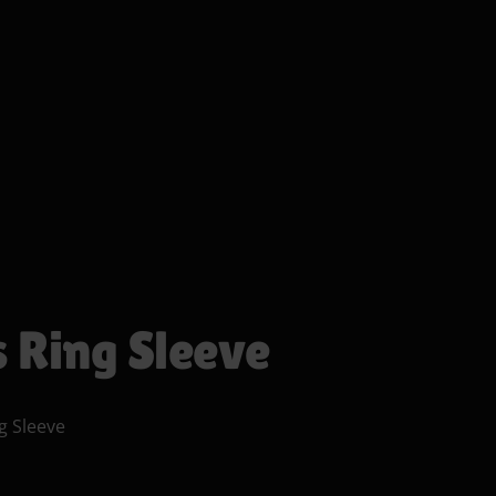
0
Search
Cart
 Ring Sleeve
g Sleeve