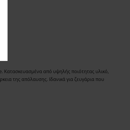
ve. Κατασκευασμένα από υψηλής ποιότητας υλικό,
κεια της απόλαυσης. Ιδανικά για ζευγάρια που