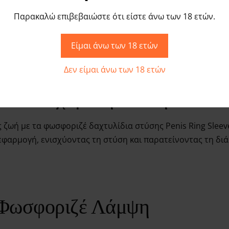
Παρακαλώ επιβεβαιώστε ότι είστε άνω των 18 ετών.
Περιγραφή
Αξιολογήσεις
Είμαι άνω των 18 ετών
Δεν είμαι άνω των 18 ετών
ι Ενισχυμένη Στύση
 ζωή με τα φωσφοριζέ δαχτυλίδια στύσης Penis Ring Slee
φαρμογή, ενισχύοντας τη στύση και παρατείνοντας τη διάρ
ε Φωσφοριζέ Λάμψη