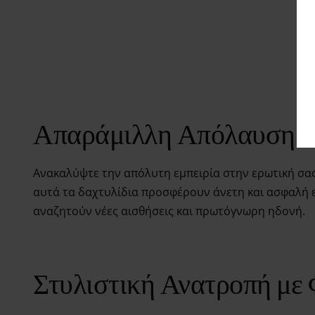
Απαράμιλλη Απόλαυση κα
Ανακαλύψτε την απόλυτη εμπειρία στην ερωτική σας
αυτά τα δαχτυλίδια προσφέρουν άνετη και ασφαλή ε
αναζητούν νέες αισθήσεις και πρωτόγνωρη ηδονή.
Στυλιστική Ανατροπή μ