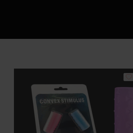
Πώς να Ετοιμάσ
Αυ