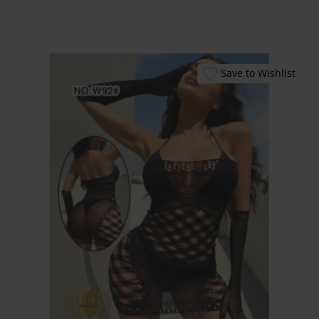
Εξυπηρέτησης
24/7
Καλάθι
Shipment Tracking
Save to Wishlist
Πώς να Ετοιμάσεις
το Πρώτο σου
Erotic Kit – Οδηγός
για Απόλαυση &
Ασφάλεια
Αυτόματοι
Πωλητές 24 Ώρες –
Λακωνίας 10
Πειραιάς
Ο λογαριασμός
μου
Smart Locker
Aphroditti