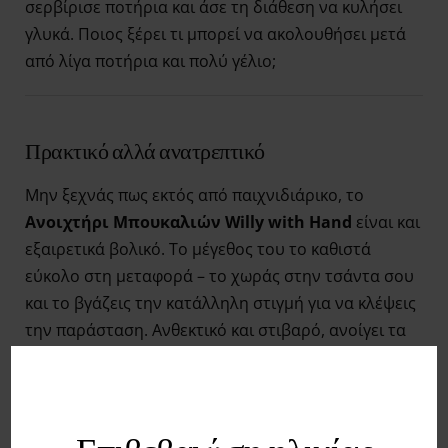
σερβίρισε ποτήρια και άσε τη διάθεση να κυλήσει
γλυκά. Ποιος ξέρει τι μπορεί να ακολουθήσει μετά
από λίγα ποτήρια και πολύ γέλιο;
Πρακτικό αλλά ανατρεπτικό
Μην ξεχνάς πως εκτός από παιχνιδιάρικο, το
Ανοιχτήρι Μπουκαλιών Willy with Hand
είναι και
εξαιρετικά βολικό. Το μέγεθος του το καθιστά
εύκολο στη μεταφορά – το χωράς στην τσάντα σου
και το βγάζεις την κατάλληλη στιγμή για να κλέψεις
την παράσταση. Ανθεκτικό και στιβαρό, ανοίγει τα
μπουκάλια χωρίς κόπο, αφήνοντας όλη την
ενέργεια για να τη διοχετεύσεις στη διασκέδαση.