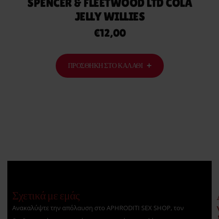
SPENCER & FLEETWOOD LTD COLA
JELLY WILLIES
€
12,00
ΠΡΟΣΘΉΚΗ ΣΤΟ ΚΑΛΆΘΙ
Σχετικά με εμάς
Ανακαλύψτε την απόλαυση στο APHRODITI SEX SHOP, τον