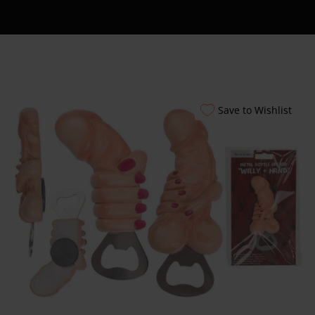
Εξυπηρέτησης
24/7
Καλάθι
Shipment Tracking
Πώς να Ετοιμάσεις
το Πρώτο σου
Save to Wishlist
Erotic Kit – Οδηγός
για Απόλαυση &
Ασφάλεια
Αυτόματοι
Πωλητές 24 Ώρες –
Λακωνίας 10
Πειραιάς
Ο λογαριασμός
μου
Smart Locker
Aphroditti