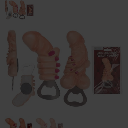
Order tracking
Aphroditi
Wishlist