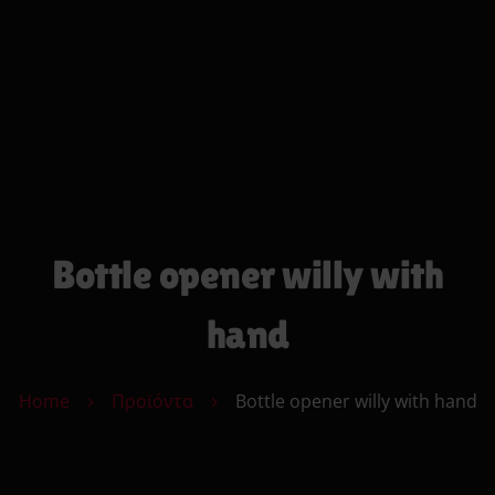
0
Search
Cart
Αρχικη
Strap On
Ανδρικά Toys
Γυναικεία Toys
Δονητές
Φετιχιστικά
Πρωκτικά Toys
Bottle opener willy with
Μόδα
Υγεία & Ομορφιά
hand
Sexy Δώρα
Sex Essentials
Home
Προϊόντα
Bottle opener willy with hand
Επικοινωνία
Κατάστημα
Αυτόματης