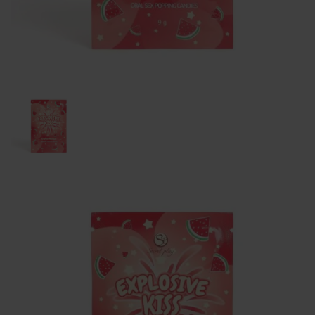
Order tracking
Aphroditi
Wishlist