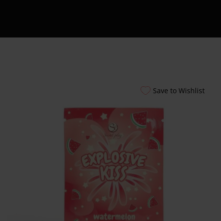
Εξυπηρέτησης
24/7
Καλάθι
Shipment Tracking
Πώς να Ετοιμάσεις
το Πρώτο σου
Erotic Kit – Οδηγός
Save to Wishlist
για Απόλαυση &
Ασφάλεια
Αυτόματοι
Πωλητές 24 Ώρες –
Λακωνίας 10
Πειραιάς
Ο λογαριασμός
μου
Smart Locker
Aphroditti