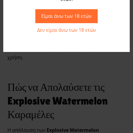
Το μικρό τους μέγεθος τις κάνει ιδανικές για να τις
Είμαι άνω των 18 ετών
έχετε πάντα μαζί σας, στην τσάντα ή στο γραφείο,
ώστε να απολαμβάνετε γλυκές και δροσιστικές
Δεν είμαι άνω των 18 ετών
στιγμές όποτε θέλετε. Επίσης, η συσκευασία
διατηρεί τις καραμέλες φρέσκες και τραγανές,
διασφαλίζοντας την καλύτερη γεύση σε κάθε
χρήση.
Πώς να Απολαύσετε τις
Explosive Watermelon
Καραμέλες
Η απόλαυση των
Explosive Watermelon