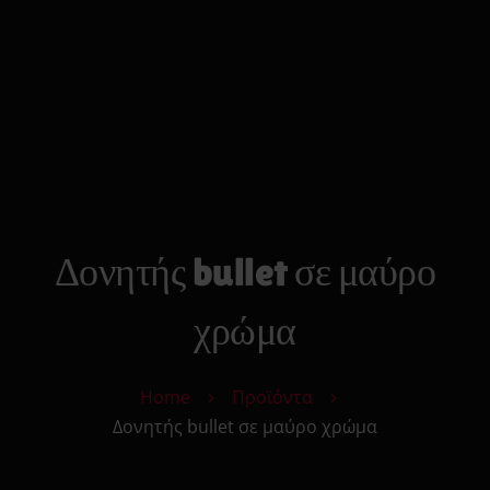
0
Search
Cart
Αρχικη
Strap On
Ανδρικά Toys
Γυναικεία Toys
Δονητές
Φετιχιστικά
Πρωκτικά Toys
Δονητής bullet σε μαύρο
Μόδα
Υγεία & Ομορφιά
χρώμα
Sexy Δώρα
Sex Essentials
Home
Προϊόντα
Επικοινωνία
Δονητής bullet σε μαύρο χρώμα
Κατάστημα
Αυτόματης