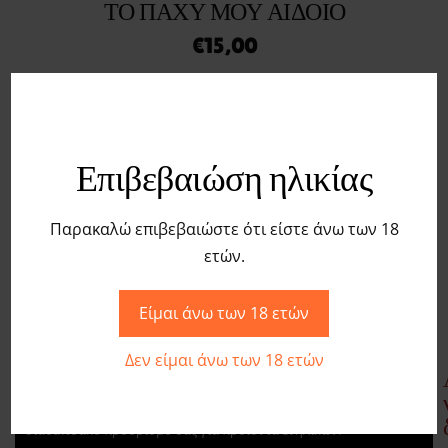
ΤΟ ΠΑΧΎ ΜΟΥ ΑΙΔΟΊΟ
€
15,00
ΠΡΟΣΘΉΚΗ ΣΤΟ ΚΑΛΆΘΙ
Επιβεβαιώση ηλικίας
Παρακαλώ επιβεβαιώστε ότι είστε άνω των 18
ετών.
Είμαι άνω των 18 ετών
Δεν είμαι άνω των 18 ετών
Σχετικά με εμάς
Ανακαλύψτε την απόλαυση στο APHRODITI SEX SHOP, τον
διαδικτυακό προορισμό σας για προϊόντα ενηλίκων.