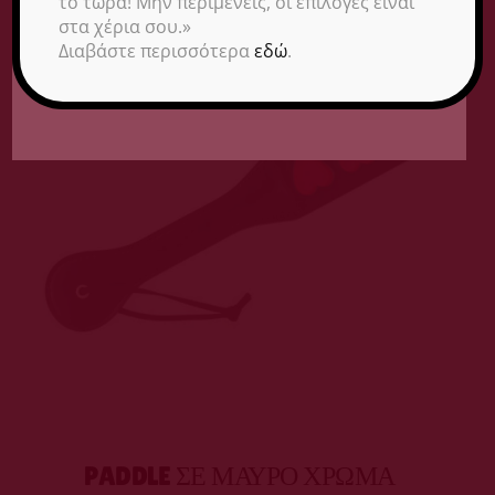
το τώρα! Μην περιμένεις, οι επιλογές είναι
στα χέρια σου.»
Είμαι άνω των 18 ετών
Save to Wishlist
Διαβάστε περισσότερα
εδώ
.
Δεν είμαι άνω των 18 ετών
ΠΡΟΣΘΉΚΗ ΣΤΟ
ΚΑΛΆΘΙ
PADDLE ΣΕ ΜΑΎΡΟ ΧΡΏΜΑ