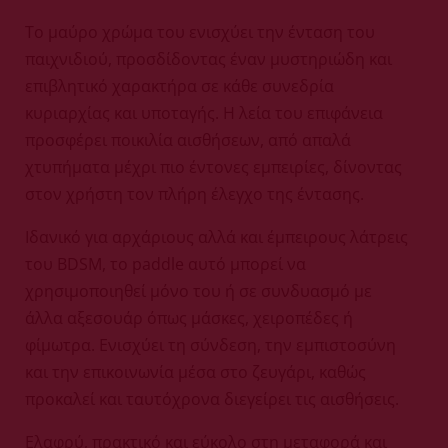
Το μαύρο χρώμα του ενισχύει την ένταση του
παιχνιδιού, προσδίδοντας έναν μυστηριώδη και
επιβλητικό χαρακτήρα σε κάθε συνεδρία
κυριαρχίας και υποταγής. Η λεία του επιφάνεια
προσφέρει ποικιλία αισθήσεων, από απαλά
χτυπήματα μέχρι πιο έντονες εμπειρίες, δίνοντας
στον χρήστη τον πλήρη έλεγχο της έντασης.
Ιδανικό για αρχάριους αλλά και έμπειρους λάτρεις
του BDSM, το paddle αυτό μπορεί να
χρησιμοποιηθεί μόνο του ή σε συνδυασμό με
άλλα αξεσουάρ όπως μάσκες, χειροπέδες ή
φίμωτρα. Ενισχύει τη σύνδεση, την εμπιστοσύνη
και την επικοινωνία μέσα στο ζευγάρι, καθώς
προκαλεί και ταυτόχρονα διεγείρει τις αισθήσεις.
Ελαφρύ, πρακτικό και εύκολο στη μεταφορά και