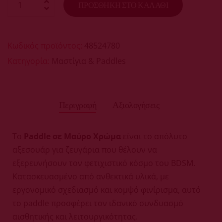
ΠΡΟΣΘΉΚΗ ΣΤΟ ΚΑΛΆΘΙ
Κωδικός προϊόντος:
48524780
Κατηγορία:
Μαστίγια & Paddles
Περιγραφή
Αξιολογήσεις
Το
Paddle σε Μαύρο Χρώμα
είναι το απόλυτο
αξεσουάρ για ζευγάρια που θέλουν να
εξερευνήσουν τον φετιχιστικό κόσμο του BDSM.
Κατασκευασμένο από ανθεκτικά υλικά, με
εργονομικό σχεδιασμό και κομψό φινίρισμα, αυτό
το paddle προσφέρει τον ιδανικό συνδυασμό
αισθητικής και λειτουργικότητας.