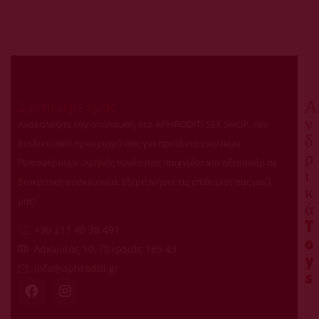
Σχετικά με εμάς
Α
ν
Ανακαλύψτε την απόλαυση στο APHRODITI SEX SHOP, τον
δ
διαδικτυακό προορισμό σας για προϊόντα ενηλίκων.
ρ
Προσφέρουμε υψηλής ποιότητας παιχνίδια και αξεσουάρ σε
ι
διακριτική συσκευασία. Εξερευνήστε τις επιθυμίες σας μαζί
κ
μας!
ά
T
+30 211 40 38 491
o
Λακωνίας 10, Πειραιάς 185 43
y
info@aphroditi.gr
s