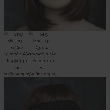
Order tracking
Aphroditi
Wishlist