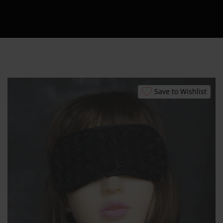
Εξυπηρέτησης
24/7
Καλάθι
Shipment Tracking
Πώς να Ετοιμάσεις
το Πρώτο σου
Erotic Kit – Οδηγός
Save to Wishlist
για Απόλαυση &
Ασφάλεια
Αυτόματοι
Πωλητές 24 Ώρες –
Λακωνίας 10
Πειραιάς
Ο λογαριασμός
μου
Smart Locker
Aphroditti