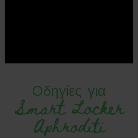
Οδηγίες για
Smart Locker
Aphroditi