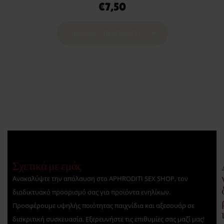
€
7,50
ΔΙΑΒΆΣΤΕ ΠΕΡΙΣΣΌΤΕΡΑ
Σχετικά με εμάς
Ανακαλύψτε την απόλαυση στο APHRODITI SEX SHOP, τον
διαδικτυακό προορισμό σας για προϊόντα ενηλίκων.
Προσφέρουμε υψηλής ποιότητας παιχνίδια και αξεσουάρ σε
διακριτική συσκευασία. Εξερευνήστε τις επιθυμίες σας μαζί μας!