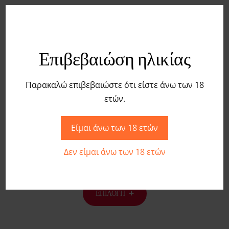
Επιβεβαιώση ηλικίας
Σχετικά προϊόντα
Παρακαλώ επιβεβαιώστε ότι είστε άνω των 18
ετών.
Save to Wishlist
Είμαι άνω των 18 ετών
ΔΕΡΜΆΤΙΝΗ ΜΆΣΚΑ ΜΑΤΙΏΝ
Δεν είμαι άνω των 18 ετών
€
7,90
ΕΠΙΛΟΓΉ